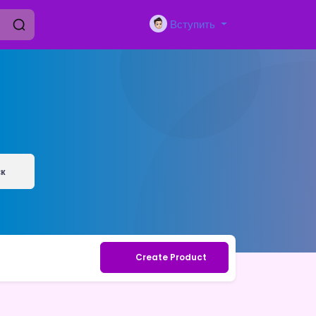
Вступить
ск
Create Product